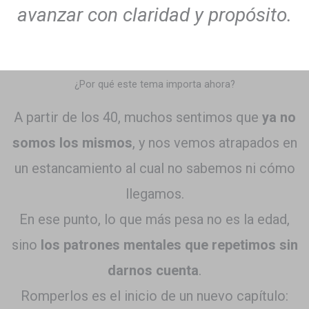
avanzar con claridad y propósito.
¿Por qué este tema importa ahora?
A partir de los 40, muchos sentimos que
ya no
somos los mismos
, y nos vemos atrapados en
un estancamiento al cual no sabemos ni cómo
llegamos.
En ese punto, lo que más pesa no es la edad,
sino
los patrones mentales que repetimos sin
darnos
cuenta
.
Romperlos es el inicio de un nuevo capítulo: