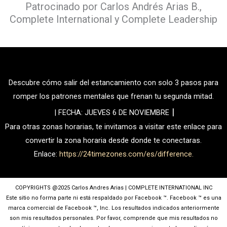
Patrocinado por Carlos Andrés Arias B.,
Complete International y Complete Leadership
Descubre cómo salir del estancamiento con solo 3 pasos para
romper los patrones mentales que frenan tu segunda mitad.
|
| FECHA: JUEVES 6 DE NOVIEMBRE
Para otras zonas horarias, te invitamos a visitar este enlace para
convertir la zona horaria
desde donde te conectaras.
Enlace:
https://24timezones.com/es/difference
.
COPYRIGHTS @2025 Carlos Andres Arias | COMPLETE INTERNATIONAL INC
Este sitio no forma parte ni está respaldado por Facebook ™️. Facebook ™️ es una
marca comercial de Facebook ™️, Inc. Los resultados indicados anteriormente
son mis resultados personales. Por favor, comprende que mis resultados no