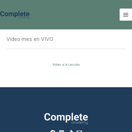
Ir
Ma
al
Me
contenido
Video mes en VIVO
Volver a la Lección