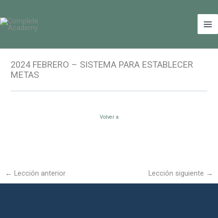
Ir
Ma
al
Me
contenido
2024 FEBRERO – SISTEMA PARA ESTABLECER
METAS
Volver a
←
Lección anterior
Lección siguiente
→